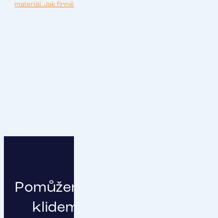
materiál. Jak firmě zajistit cash flow i v nejtěžší chvíli"
.
Pomůžeme vám podnikat s
klidem a čistou hlavou