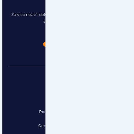
Za více než tři dekády jsme pojistili stovky firem a najdeme
správné řešení i pro vás.
Chci poradit
RESPECT, a.s.
Pod Krčským lesem 2016/22,
142 00 Praha 4
Copyright RESPECT, a.s., 2026
Sledujte nás