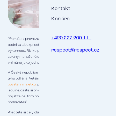
Kontakt
Kariéra
+420 227 200 111
Přerušení provozu je částečné nebo úplné omezení provozu
podniku s bezprostředním vlivem na jeho ekonomickou
respect@respect.cz
výkonnost. Riziko přerušení provozu je na globální úrovni ze
strany manažerů obchodních a výrobních společností trvale
vnímáno jako jedno z největších ohrožení jejich podnikání.
V České republice je však situace podle údajů z pojistného
trhu odlišná. Většina pojištěných se soustředí hlavně na
pojištění majetku
, případně
odpovědnosti za újmu
. Přestože
jsou nejčastější příčiny vážného přerušení provozu běžně
pojistitelné, toto pojištění má u nás pouze menšina
podnikatelů.
Přečtěte si celý článek „
Když udeří požár nebo dojde