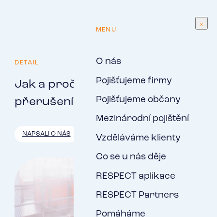
CS
MENU
O nás
DETAIL
Pojišťujeme firmy
Jak a proč pojistit riziko
Pojišťujeme občany
přerušení provozu?
Mezinárodní pojištění
NAPSALI O NÁS
Vzděláváme klienty
Co se u nás děje
RESPECT aplikace
RESPECT Partners
Pomáháme