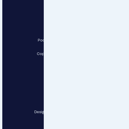
RESPECT, a.s.
Pod Krčským lesem 2016/22,
142 00 Praha 4
Copyright RESPECT, a.s., 2026
Sledujte nás
Kontaktní místa
Designed and developed by