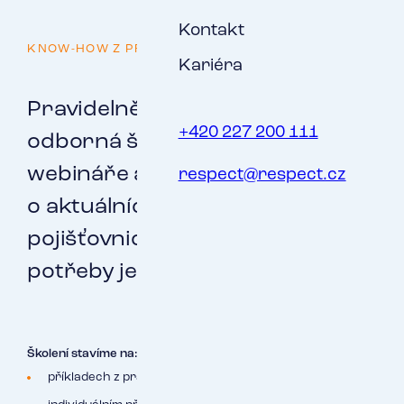
Kontakt
KNOW-HOW Z PRAXE
Kariéra
Pravidelně organizujeme
+420 227 200 111
odborná školení, semináře,
webináře a e-learningové kurzy
respect@respect.cz
o aktuálních tématech v
pojišťovnictví s ohledem na
potřeby jednotlivých segmentů.
Školení stavíme na:
příkladech z praxe a otevřené diskuzi,