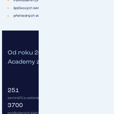
individuálním přístupu k posluchačům,
špičkových lektorech se zkušenostmi z praxe,
přehledných studijních materiálech.
Od roku 2012 jsme v RESPECT
Academy zvládli:
251
seminářů a webinářů
3700
proškolených klientů