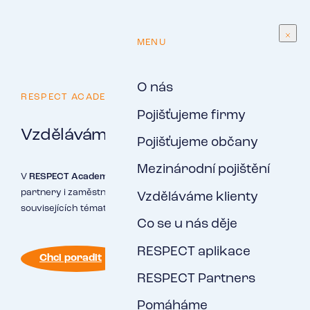
CS
MENU
O nás
RESPECT ACADEMY
Pojišťujeme firmy
Vzděláváme sebe i klienty
Pojišťujeme občany
Mezinárodní pojištění
V
RESPECT Academy
od roku 2012 vzděláváme naše klienty,
partnery i zaměstnance v oblasti firemního pojištění a
Vzděláváme klienty
souvisejících tématech.
Co se u nás děje
RESPECT aplikace
Chci poradit
RESPECT Partners
Pomáháme