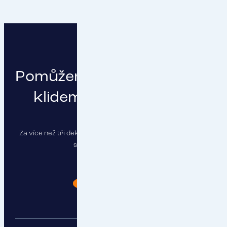
Pomůžeme vám podnikat s
klidem a čistou hlavou
Za více než tři dekády jsme pojistili stovky firem a najdeme
správné řešení i pro vás.
Chci poradit