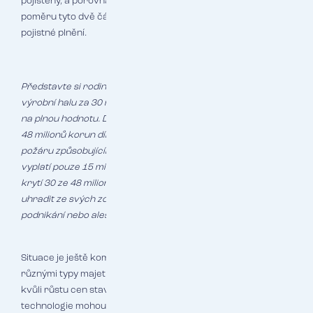
pojištěný, a porovná se s jeho skutečnou hodnotou. V jakém
poměru tyto dvě částky jsou, v takovém poměru se krátí i
pojistné plnění.
Představte si rodinnou firmu, která před pěti lety postavila
výrobní halu za 30 milionů korun. Tehdy se rozhodla ji pojistit
na plnou hodnotu. Dnes by však stavba identické haly stála
48 milionů korun díky růstu cen materiálů a práce. Při
požáru způsobujícím škodu 24 milionů korun pojišťovna
vyplatí pouze 15 milionů korun – poměrnou část odpovídající
krytí 30 ze 48 milionů. Zbývajících 9 milionů musí firma
uhradit ze svých zdrojů, což může znamenat konec
podnikání nebo alespoň vážné finanční problémy.
Situace je ještě komplikovanější u složitých provozů s
různými typy majetku. Zatímco budovy zdražují mimo jiné
kvůli růstu cen stavebních materiálů a nákladů na práci,
technologie mohou mít zcela odlišnou dynamiku cen.