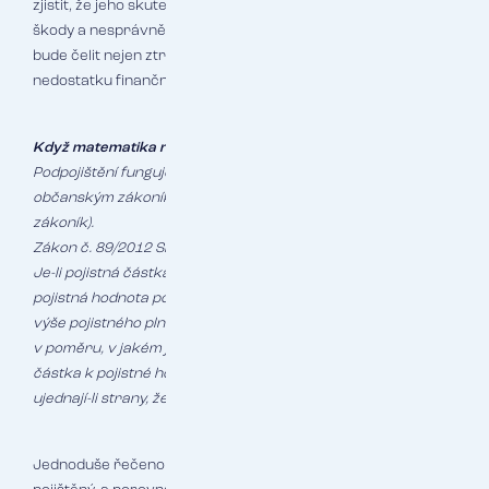
zjistit, že jeho skutečná hodnota činí 80 milionů. V případě
škody a nesprávně nastaveného pojistného programu tak
bude čelit nejen ztrátě majetku, ale i dramatickému
nedostatku finančních prostředků na obnovu.
Když matematika rozhoduje o přežití firmy
Podpojištění funguje podle jasných pravidel stanovených
občanským zákoníkem (Zákon č. 89/2012 Sb. občanský
zákoník).
Zákon č. 89/2012 Sb. občanský zákoník, § 2854 Podpojištění
Je-li pojistná částka v době pojistné události nižší než
pojistná hodnota pojištěného majetku, použije se pro určení
výše pojistného plnění částka odpovídající výši škody snížená
v poměru, v jakém je v době vzniku pojistné události pojistná
částka k pojistné hodnotě pojištěného majetku; to neplatí,
ujednají-li strany, že pojistné plnění sníženo nebude.
Jednoduše řečeno – vezme se částka, na kterou je majetek