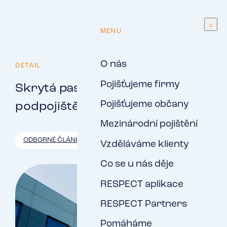
CS
MENU
O nás
DETAIL
Pojišťujeme firmy
Skrytá past jménem
Pojišťujeme občany
podpojištění
Mezinárodní pojištění
ODBORNÉ ČLÁNKY
Vzděláváme klienty
Co se u nás děje
RESPECT aplikace
RESPECT Partners
Pomáháme