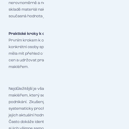
nerovnoměrně a nepředvídatelně. Firma, která má na
skladě materiál nakoupený před rokem, může zjistit, že jeho
současná hodnota je dvojnásobná.
Praktické kroky k ochraně
Prvním krokem k ochraně před podpojištěním je pověření
konkrétní osoby správou pojistného portfolia. Tato osoba by
měla mít přehled o všech aktivech firmy, sledovat tržní vývoj
cen a udržovat pravidelný kontakt s pojišťovnou nebo
makléřem.
Nejdůležitější je však spolupráce s kvalitním pojišťovacím
makléřem, který se specializuje na dané odvětví nebo typ
podnikání. Zkušený makléř při pravidelných revizích
systematicky prochází všechna aktiva firmy a posuzuje
jejich aktuální hodnoty podle aktuálních tržních podmínek.
Často dokáže identifikovat problematické oblasti dříve, než
si jich všimne samotný podnikatel. Například rozpozná, že