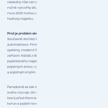
následný růst cen stavebních materiálů o desítky procent
ročně vytvořily situaci, kdy pojistné částky sjednané ještě v
roce 2020 mohou dnes pokrývat pouze polovinu skutečné
hodnoty majetku.
Proč je problém akutnější než kdy dříve
Současně dochází k masivním investicím do digitalizace a
automatizace. Firmy instalují nové výrobní linky, robotické
systémy, moderní IT infrastrukturu a energeticky úsporná
zařízení. Každá z těchto investic zvyšuje hodnotu
pojistitelného majetku, ale pokud se nepromítne do
pojistných smluv, vytváří nebezpečnou mezeru mezi realitou
a pojistným krytím.
Paradoxně se tak může stát, že čím více firma investuje do
svého rozvoje, tím větší riziko podpojištění nese. Podnik,
který před třemi lety modernizoval výrobu za 50 milionů
korun a pojistil nové vybavení na tuto částku, může dnes