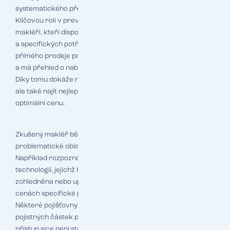
systematického přehledu o všech aktivech firmy.
Klíčovou roli v prevenci podpojištění hrají pojišťovací
makléři, kteří disponují hlubokými znalostmi pojistného trhu
a specifických potřeb jednotlivých odvětví. Na rozdíl od
přímého prodeje pojišťoven, makléř zastupuje zájmy klienta
a má přehled o nabídkách všech relevantních pojišťoven.
Díky tomu dokáže nejen identifikovat rizika podhodnocení,
ale také najít nejlepší řešení pojistného programu za
optimální cenu.
Zkušený makléř během pravidelných revizí dokáže odhalit
problematické oblasti dříve, než se projeví při škodě.
Například rozpozná, že firma investovala do nových
technologií, jejichž hodnota není v pojistné smlouvě
zohledněna nebo upozorní na změny v reprodukčních
cenách specifické pro dané odvětví.
Některé pojišťovny dnes nabízejí i automatickou indexaci
pojistných částek podle vývoje cen v daném odvětví. Tento
přístup sice není stoprocentní, ale výrazně snižuje riziko