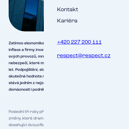
Kontakt
Kariéra
+420 227 200 111
Zatímco ekonomika posledních let zažívá období vysoké
inflace a firmy investují rekordní sumy do modernizace
respect@respect.cz
svých provozů, mnohé z nich se nevědomky vystavují
nebezpečí, které může v okamžiku škody zničit práci celých
let. Podpojištění, stav, kdy je pojistná částka nižší než
skutečná hodnota majetku, se v současných podmínkách
stává jedním z nejzávažnějších rizik, kterému čelí
domácnosti i podniky všech velikostí.
Poslední tři roky přinesly do podnikatelského prostředí
změny, které dramaticky ovlivnily hodnoty majetku. Inflace
dosahující dvouciferných hodnot, energetická krize a