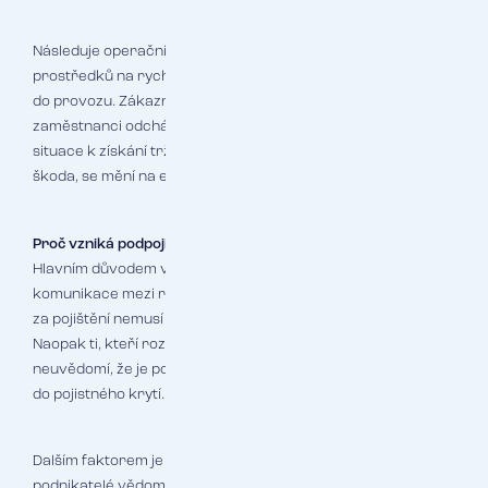
Následuje operační krize. Pokud firma nemá dostatek
prostředků na rychlou obnovu, prodlužuje se doba návratu
do provozu. Zákazníci začínají hledat jiné dodavatele,
zaměstnanci odcházejí kvůli nejistotě a konkurenti využívají
situace k získání tržního podílu. To, co začalo jako technická
škoda, se mění na existenční krizi.
Proč vzniká podpojištění tak často
Hlavním důvodem vzniku podpojištění je často nedostatečná
komunikace mezi různými částmi firmy. Manažeři odpovědní
za pojištění nemusí být informováni o všech investicích.
Naopak ti, kteří rozhodují o nákupu nového vybavení, si
neuvědomí, že je potřeba tyto změny okamžitě promítnout
do pojistného krytí.
Dalším faktorem je snaha o úsporu pojistného. Někteří
podnikatelé vědomě snižují pojistné částky, aby ušetřili na