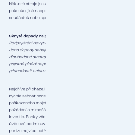
Některé stroje jsou dnes levnější díky technologickému
pokroku, jiné naopak výrazně dražší kvůli nedostatku
součástek nebo specializovaných materiálů.
Skryté dopady na podnikání
Podpojištění nevytváří problémy pouze v okamžiku škody.
Jeho dopady sahají daleko hlouběji do firemních procesů a
dlouhodobé strategie. Když firma čelí škodě a zjistí, že
pojistné plnění nepokryje náklady na obnovu, musí často
přehodnotit celou svou budoucnost.
Nejdříve přicházejí okamžité finanční tlaky. Firma musí
rychle sehnat prostředky na opravu nebo náhradu
poškozeného majetku. To často znamená vyčerpání rezerv,
požádání o mimořádný úvěr nebo odložení plánovaných
investic. Banky však v takových situacích bývají opatrné a
úvěrové podmínky se zhoršují právě ve chvíli, kdy firma
peníze nejvíce potřebuje.