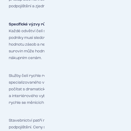
podpojištění a zjednoduší správu pojistných smluv.
Specifické výzvy různých odvětví
Každé odvětví čelí specifickým rizikům podpojištění. Výrobní
podniky musí sledovat nejen ceny strojů a budov, ale také
hodnotu zásob a nedokončené výroby. V době nedostatku
surovin může hodnota zásob vzrůst několikanásobně oproti
nákupním cenám.
Služby čelí rychle rostoucím cenám IT technologií a
specializovaného vybavení. Restaurace a hotely musí
počítat s dramatickým nárůstem cen kuchyňských zařízení
a interiérového vybavení. Maloobchod zase řeší hodnotu
rychle se měnících zásob zboží.
Stavebnictví patří mezi nejrizikovější odvětvi z pohledu
podpojištění. Ceny stavebních materiálů a práce rostou