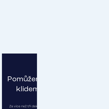
Pomůžeme vám podnikat s
klidem a čistou hlavou
Za více než tři dekády jsme pojistili stovky firem a najdeme