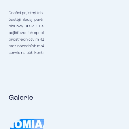
Dnešní pojistný trh prochází transformací a klienti stále
častěji hledají partnera, který rozumí jejich podnikání do
hloubky. RESPECT s týmem více než 260 odborných
pojišťovacích specialistů a likvidátorů operuje
prostřednictvím 41 obchodních zastoupení a díky členství v
mezinárodních makléřských sítích dokáže poskytovat
servis na pěti kontinentech.
Galerie