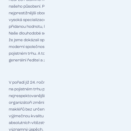
našeho působení. Pravidelné umístění mezi absolutní špičkou
nejprestižnější oborové ankety je pro nás důkazem, že
vysoká specializace a důraz na detail přináší klientům
přidanou hodnotu, kterou oceňují nejen oni, ale i pojišťovny.
Naše dlouhodobé setrvání mezi nejlepšími makléři potvrzuje,
že jsme dokázali spojit tradici rodinné firmy s dynamikou
moderní společnosti, která udává trendy na českém
pojistném trhu. A to je teprve začátek," říká k ocenění
generální ředitel a zakladatel RESPECT Zdeněk Reibl.
V pořadí již 24. ročník této nejstarší hodnotitelské soutěže
na pojistném trhu potvrdil, že RESPECT patří dlouhodobě k
nejrespektovanějším hráčům v oboru. Od loňského roku
organizátoři změnili metodiku a vyhlašují pět nejlepších
makléřů bez určení konkrétního pořadí, čímž zdůrazňují
výjimečnou kvalitu všech oceněných finalistů. Po několika
absolutních vítězstvích v předchozích letech jde o další
významný úspěch, který podtrhuje konzistentní kvalitu