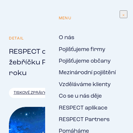
CS
MENU
O nás
DETAIL
Pojišťujeme firmy
RESPECT opět mezi elitou v
Pojišťujeme občany
žebříčku Pojišťovací makléř
roku
Mezinárodní pojištění
Vzděláváme klienty
TISKOVÉ ZPRÁVY
Co se u nás děje
RESPECT aplikace
RESPECT Partners
Pomáháme