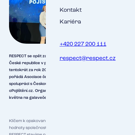
Kontakt
Kariéra
+420 227 200 111
RESPECT se opět zařadil mezi TOP 5 pojišťovacích makléřů v
respect@respect.cz
České republice v prestižní anketě Pojišťovací makléř roku,
tentokrát za rok 2024. Nejprestižnější oborové ocenění
pořádá Asociace českých pojišťovacích makléřů ve
spolupráci s Českou asociací pojišťoven a portálem
oPojištění.cz. Organizátoři slavnostně vyhlásili výsledky 22.
května na galavečeru v Kongresovém centru ČNB v Praze.
Klíčem k opakovanému uznání je jasná vize a konzistentní
hodnoty společnosti spolu se špičkovým servisem. „V
RESPECT stavíme na odbornosti a kvalitě od prvního dne