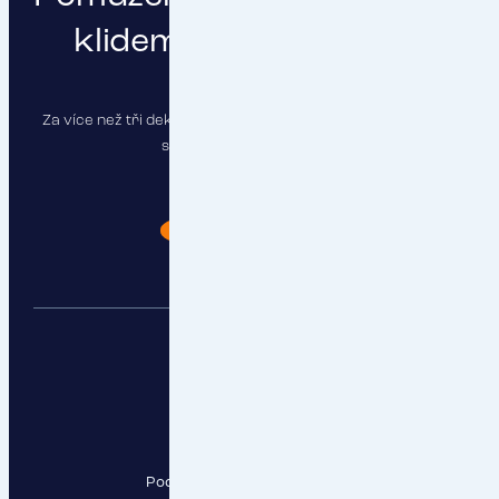
klidem a čistou hlavou
Za více než tři dekády jsme pojistili stovky firem a najdeme
správné řešení i pro vás.
Chci poradit
RESPECT, a.s.
Pod Krčským lesem 2016/22,