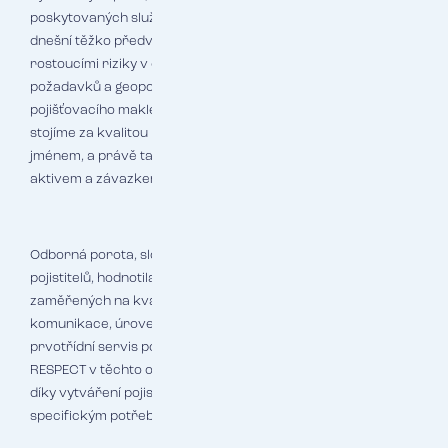
poskytovaných služeb a silnou pozici společnosti na trhu. „V
dnešní těžko předvídatelné době, kdy firmy bojují s
rostoucími riziky v oblasti kybernetické bezpečnosti, ESG
požadavků a geopolitických změn, je role spolehlivého
pojišťovacího makléře nenahraditelná. Naši klienti vědí, že
stojíme za kvalitou každého pojistného programu svým
jménem, a právě tato důvěra je pro nás nejcennějším
aktivem a závazkem zároveň," dodává Zdeněk Reibl.
Odborná porota, složená z předních odborníků z řad
pojistitelů, hodnotila makléře podle přísných kritérií
zaměřených na kvalitu poskytovaných služeb, profesionalitu
komunikace, úroveň podkladů a schopnosti poskytovat
prvotřídní servis po celou dobu trvání pojistného vztahu.
RESPECT v těchto oblastech dlouhodobě vyniká především
díky vytváření pojistných programů, které přesně odpovídají
specifickým potřebám a rizikům klientů z různých odvětví.