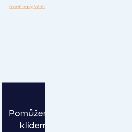
Specifika pojištění slévárenských provozů.pdf
Pomůžeme vám podnikat s
klidem a čistou hlavou