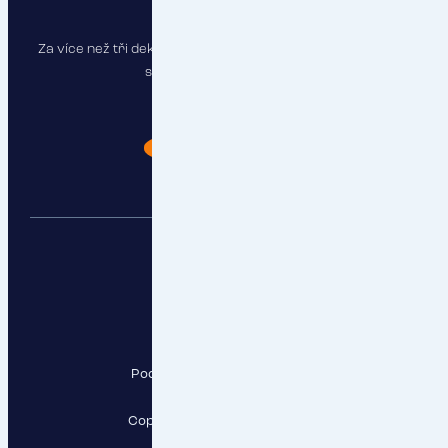
Za více než tři dekády jsme pojistili stovky firem a najdeme
správné řešení i pro vás.
Chci poradit
RESPECT, a.s.
Pod Krčským lesem 2016/22,
142 00 Praha 4
Copyright RESPECT, a.s., 2026
Sledujte nás