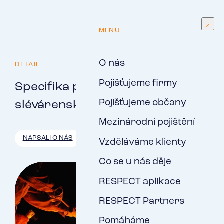
CS
MENU
O nás
DETAIL
Pojišťujeme firmy
Specifika pojištění
Pojišťujeme občany
slévárenských provozů
Mezinárodní pojištění
NAPSALI O NÁS
Vzděláváme klienty
Co se u nás děje
RESPECT aplikace
RESPECT Partners
Pomáháme