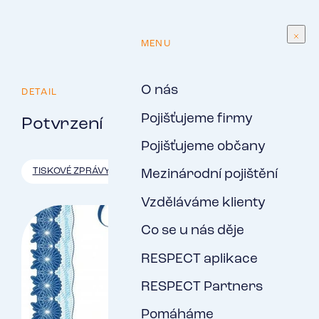
CS
MENU
O nás
DETAIL
Pojišťujeme firmy
Potvrzení kvality ISO
Pojišťujeme občany
TISKOVÉ ZPRÁVY
Mezinárodní pojištění
Vzděláváme klienty
Co se u nás děje
RESPECT aplikace
RESPECT Partners
Pomáháme