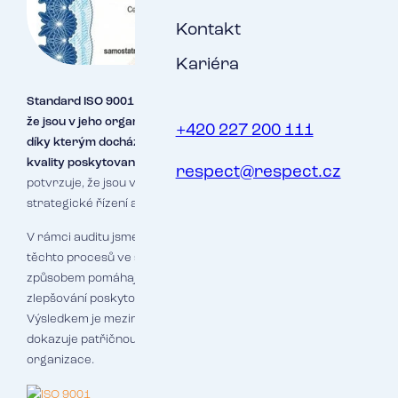
Kontakt
Kariéra
Standard ISO 9001
je norma, která
svému držiteli potvrzuje,
že jsou v jeho organizaci dodržovány základní řídicí procesy,
+420 227 200 111
díky kterým dochází posléze k neustálému zlepšování
kvality poskytovaných výrobků nebo služeb klientům
. Dále
respect@respect.cz
potvrzuje, že jsou ve ﬁrmě zavedeny procesy pro
strategické řízení a řízení práce s riziky.
V rámci auditu jsme proto i v letošním roce dokládali splnění
těchto procesů ve společnosti RESPECT a to, jakým
způsobem pomáhají nastavená opatření k neustálému
zlepšování poskytování našich služeb vůči zákazníkům.
Výsledkem je mezinárodně uznávaný certiﬁkát, který
dokazuje patřičnou zralost a vyspělost auditované
organizace.