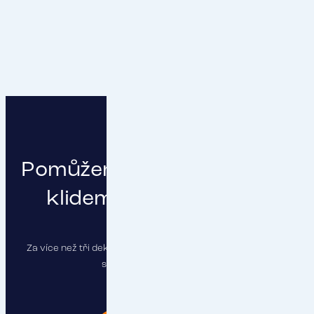
Pomůžeme vám podnikat s
klidem a čistou hlavou
Za více než tři dekády jsme pojistili stovky firem a najdeme
správné řešení i pro vás.