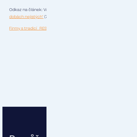
Odkaz na článek: Valerie Saara,
„Jistotu oceníte zvláště v
dobách nejistých"
(7. 3. 2022).
Firmy s tradicí_RESPECT.pdf