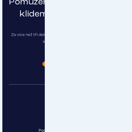
Pomůžeme vám podnikat s
klidem a čistou hlavou
Za více než tři dekády jsme pojistili stovky firem a najdeme
správné řešení i pro vás.
Chci poradit
RESPECT, a.s.
Pod Krčským lesem 2016/22,