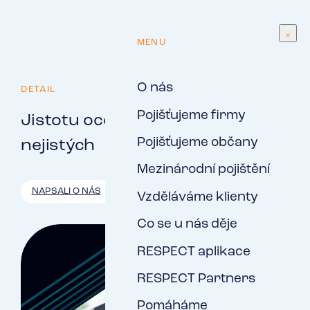
CS
MENU
O nás
DETAIL
Pojišťujeme firmy
Jistotu oceníte v dobách
Pojišťujeme občany
nejistých
Mezinárodní pojištění
NAPSALI O NÁS
Vzděláváme klienty
Co se u nás děje
RESPECT aplikace
RESPECT Partners
Pomáháme