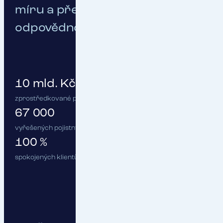
míru a přebíráme za něj osobní
odpovědnost.
10 mld. Kč
zprostředkované pojistné
67 000
vyřešených pojistných událostí ročně
100 %
spokojených klientů :)