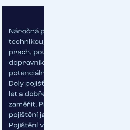
Náročná práce s těžkou
technikou, všudypřítomný
prach, používání různých
dopravníků – to vše jsou
potenciálně rizikové záležitosti.
Doly pojišťujeme už více jak 30
let a dobře víme, na co se
zaměřit. Přesto nečekejte
pojištění jako přes kopírák.
Pojištění vám připravíme na