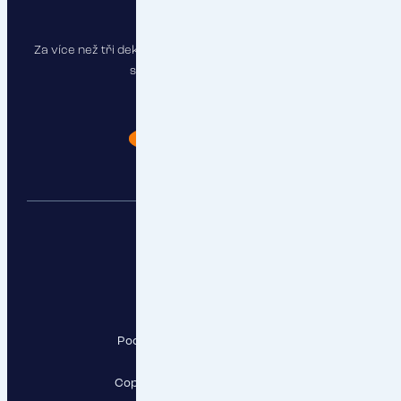
Za více než tři dekády jsme pojistili stovky firem a najdeme
správné řešení i pro vás.
Chci poradit
RESPECT, a.s.
Pod Krčským lesem 2016/22,
142 00 Praha 4
Copyright RESPECT, a.s., 2026