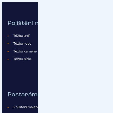
Pojištění na míru sestavíme pro:
Těžbu uhlí
Těžbu ropy
Těžbu kamene
Těžbu písku
Postaráme se o:
Pojištění majetku, včetně přerušení provozu