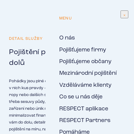
CS
MENU
O nás
DETAIL SLUŽBY
Pojišťujeme firmy
Pojištění pro těžaře a majitele
Pojišťujeme občany
dolů
Mezinárodní pojištění
Pohádky jsou plné draků, kteří v podzemí hlídají poklady. Je
Vzděláváme klienty
v nich kus pravdy – cesta k pokladům v podobě ložisek uhlí,
ropy nebo dalších surovin je skutečně plná nástrah. Hrozí
Co se u nás děje
třeba sesuvy půdy, zborcení vrtu, poruchy dobývacího
RESPECT aplikace
zařízení nebo únik nebezpečných látek. Pomůžeme vám
minimalizovat finanční důsledky těchto rizik. Přijedeme k
RESPECT Partners
vám do dolu, detailně zmapujeme těžbu a připravíme
pojištění na míru, na které se můžete spolehnout.
Pomáháme