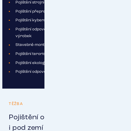
Pojištění strojních a elektronických rizik
Pojištění přepravy
Pojištění kybernetických rizik
Pojištění odpovědnosti, včetně odpovědnosti za vadný
výrobek
Stavebně-montážní pojištění
Pojištění terorismu
Pojištění ekologické újmy
Pojištění odpovědnosti v důsledku závažné havárie
TĚŽBA
Pojištění od RESPECT vás podrží
i pod zemí