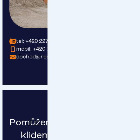
tel: +420 227 200 191
mobil: +420 737 203 409
obchod@respect.cz
Pomůžeme vám podnikat s
klidem a čistou hlavou