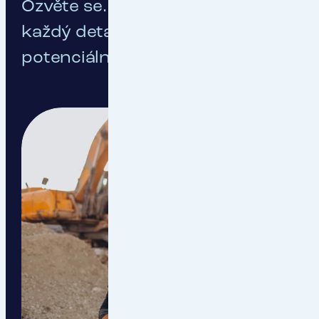
Ozvěte se. Probereme spolu
každý detail vašeho
potenciálního pojištění.