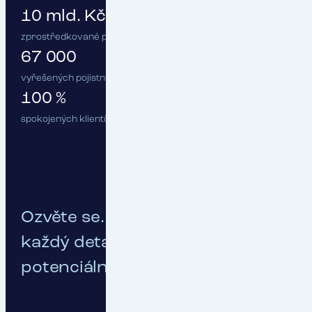
10 mld. Kč
zprostředkované pojistné
67 000
vyřešených pojistných událostí ročně
100 %
spokojených klientů :)
Ozvěte se. Probereme spolu
každý detail vašeho
potenciálního pojištění.