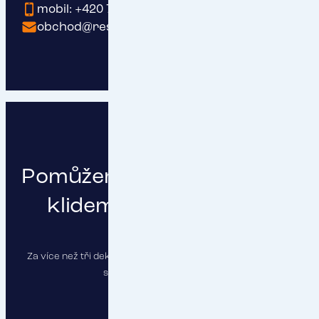
mobil: +420 737 203 409
obchod@respect.cz
Pomůžeme vám podnikat s
klidem a čistou hlavou
Za více než tři dekády jsme pojistili stovky firem a najdeme
správné řešení i pro vás.