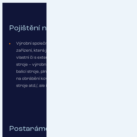
Pojištění na míru sestavíme pro:
Výrobní společnosti využívající strojní nebo elektronická
zařízení, která jsou součástí jejich běžného provozu s
vlastní či s externí údržbou /např. stacionární i mobilní
stroje – výrobní linky, technologické celky, CNC stroje,
balicí stroje, plnicí zařízení, klimatizační zařízení, stroje
na obrábění kovů, papírenské stroje, dřevoobráběcí
stroje atd./, ale i elektronika.
Postaráme se o: