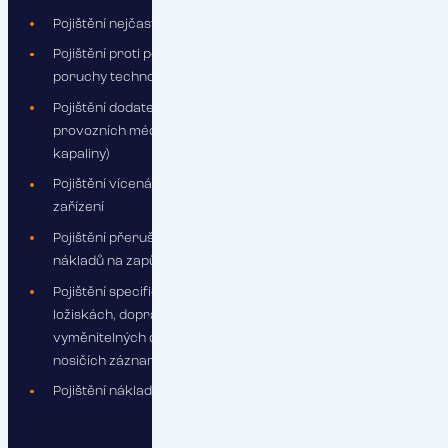
Pojištění nejčastějších strojních poruch zařízení
Pojištění proti poškození zboží vzniklé důsledkem
poruchy technologie
Pojištění dodatečných nákladů na likvidaci a pořízení
provozních médií (př. olej, chladicí směsi a jiné provozní
kapaliny)
Pojištění vícenákladů na expresní opravu poškozeného
zařízení
Pojištění přerušení provozu včetně dodatečných
nákladů na zapůjčení náhradní technologie
Pojištění specifických rizik (škody na motorech,
ložiskách, dopravních pásech, těsnění, běžně
vyměnitelných dílech, snímacích a záznamových prvcích,
nosičích záznamů atd.)
Pojištění nákladů na znalce, na zjištění příčiny škody