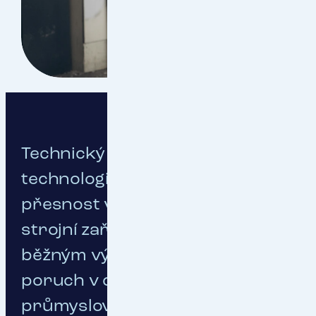
Technický pokrok, sofistikované
technologické postupy,
přesnost výroby a nároky
strojní zařízení jsou spojeny s
běžným výskytem provozních
poruch v celém procesu
průmyslové výroby.