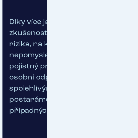
Díky více jak 30letým
zkušenostem vytipujeme i ta
rizika, na která byste radši ani
nepomysleli. Díky tomu za
pojistný program přebíráme
osobní odpovědnost, jsme
spolehlivým partnerem a
postaráme se o náhradu i
případných nepokrytých škod.