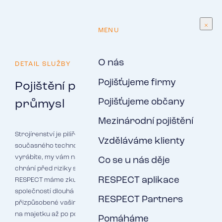
CS
MENU
O nás
DETAIL SLUŽBY
Pojišťujeme firmy
Pojištění pro strojírenství a
Pojišťujeme občany
průmysl
Mezinárodní pojištění
Strojírenství je pilířem nejen průmyslové revoluce, ale i
Vzděláváme klienty
současného technologického věku. Ať už inovujete či
vyrábíte, my vám nabízíme pojistnou ochranu, která vás
Co se u nás děje
chrání před riziky spojenými s výrobou a dodávkami. V
RESPECT aplikace
RESPECT máme zkušenosti s pojišťováním strojírenských
společností dlouhá léta. Nabídneme vám pojištění
RESPECT Partners
přizpůsobené vašim specifickým potřebám - od pokrytí škod
na majetku až po pojištění odpovědnosti.
Pomáháme