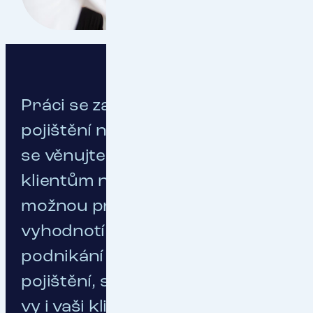
Práci se zajištěním povinného
pojištění nechte na nás a naplno
se věnujte tomu, abyste svým
klientům našli tu nejlepší
možnou práci. Naši specialisté
vyhodnotí rizika vašeho
podnikání a sestaví vám
pojištění, se kterým budete mít
vy i vaši klienti jistotu.