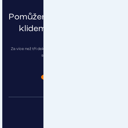
Pomůžeme vám podnikat s
klidem a čistou hlavou
Za více než tři dekády jsme pojistili stovky firem a najdeme
správné řešení i pro vás.
Chci poradit