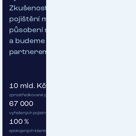
Zkušeností s poskytováním
pojištění máme za více jak 30 let
působení na trhu opravdu dost
a budeme vám spolehlivým
partnerem.
10 mld. Kč
zprostředkované pojistné
67 000
vyřešených pojistných událostí ročně
100 %
spokojených klientů :)