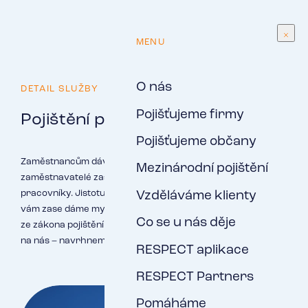
CS
MENU
O nás
DETAIL SLUŽBY
Pojišťujeme firmy
Pojištění pro pracovní agentury
Pojišťujeme občany
Zaměstnancům dáváte jistotu spolehlivého výdělku,
Mezinárodní pojištění
zaměstnavatelé zase spoléhají, že jim přivedete kvalitní
pracovníky. Jistotu, že svým klientům zvládnete zaplatit,
Vzděláváme klienty
vám zase dáme my. Jako každá agentura práce musíte být
Co se u nás děje
ze zákona pojištění pro případ úpadku. Tuhle práci nechte
na nás – navrhneme vám pojistný program na míru.
RESPECT aplikace
RESPECT Partners
Pomáháme