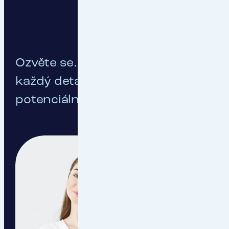
Ozvěte se. Probereme spolu
každý detail vašeho
potenciálního pojištění.