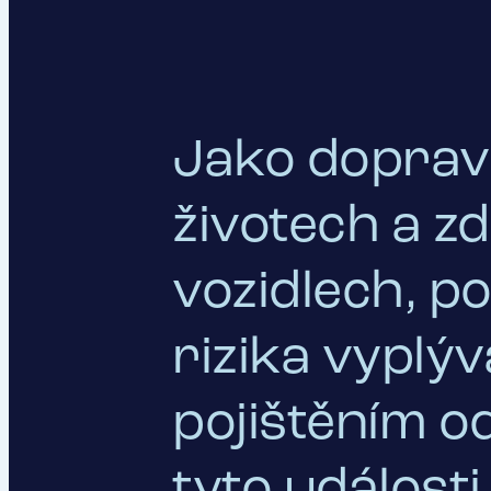
Jako dopravc
životech a zd
vozidlech, po
rizika vyplýv
pojištěním o
tyto událost