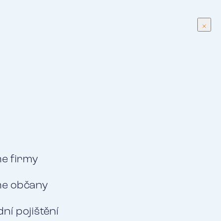
CS
Menu
Klientská zóna
dopravy
me firmy
me občany
ní pojištění