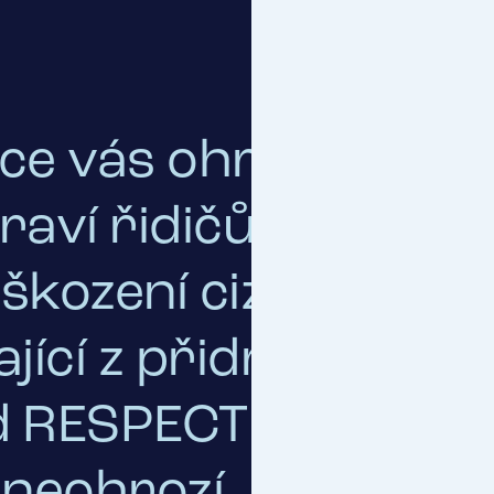
e vás ohrožují ško
raví řidičů i cestují
škození cizích věcí 
ající z přidružené či
d RESPECT máte jisto
i neohrozí. Dopravní