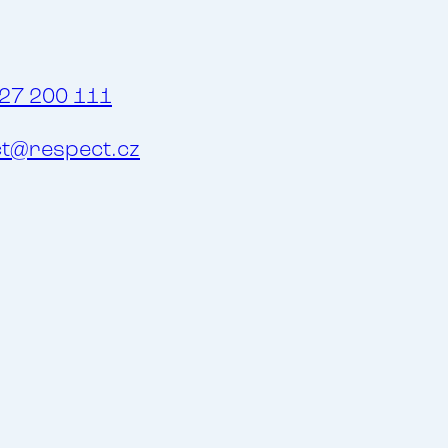
27 200 111
t@respect.cz
í i mezinárodní