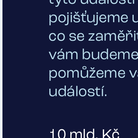
pojišťujeme u
co se zaměřit
vám budeme 
pomůžeme vám
událostí.
10 mld. Kč