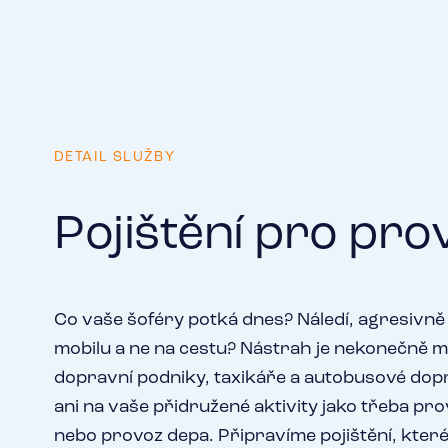
DETAIL SLUŽBY
Pojištění pro pr
Co vaše šoféry potká dnes? Náledí, agresivně 
mobilu a ne na cestu? Nástrah je nekonečně m
dopravní podniky, taxikáře a autobusové do
ani na vaše přidružené aktivity jako třeba p
nebo provoz depa. Připravíme pojištění, které