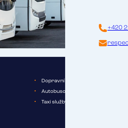
+420 2
respec
Dopravní podniky (MHD)
Autobusové dopravce – vnitrostátn
Taxi služby