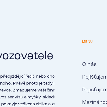
MENU
ovozovatele osobní 
O nás
předjíždějící řidič nebo chodec, který kouká do
Pojišťuje
noho. Právě proto je tady naše pojištění pro
Pojišťuje
pravce. Zmapujeme vaši činnost a nezapomeneme
rovoz servisu a myčky, skladování pohonných hmot
Mezinárod
 pokryje veškerá rizika a zajistí vám bezpečnou