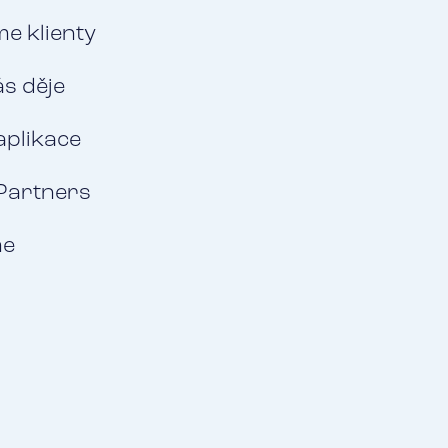
e klienty
ás děje
aplikace
Partners
me