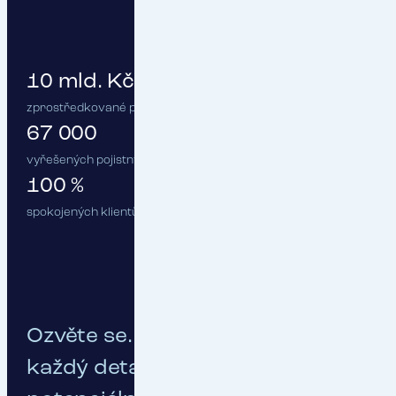
10 mld. Kč
zprostředkované pojistné
67 000
vyřešených pojistných událostí ročně
100 %
spokojených klientů :)
Ozvěte se. Probereme spolu
každý detail vašeho