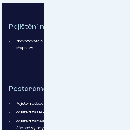
Pojištění na míru sestavíme pro:
Provozovatele vnitrostátní i mezinárodní silniční
přepravy
Postaráme se o:
Pojištění odpovědnosti silničního přepravce
Pojištění zásilek (CARGO)
Pojištění zaměstnanců (odpovědnost, cestovní pojištění,
léčebné výlohy atd.)