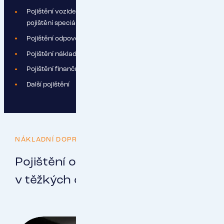
Pojištění vozidel (povinné ručení, havarijní pojištění, GAP,
pojištění speciálních nástaveb)
Pojištění odpovědnosti z provozní činnosti
Pojištění nákladu / zboží
Pojištění finanční způsobilosti dopravce
Další pojištění
NÁKLADNÍ DOPRAVA
Pojištění od RESPECT vás podrží
v těžkých chvílích