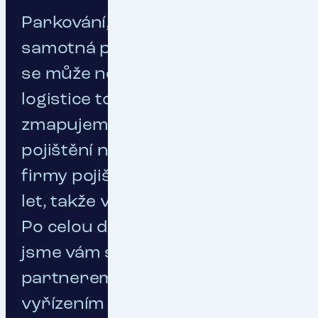
Parkování, nakládka, vykládka i
samotná přeprava – situací, kdy
se může něco pokazit, je v
logistice tolik. Všechny
zmapujeme a navrhneme vám
pojištění na míru. Dopravní
firmy pojišťujeme už více jak 30
let, takže víme, na co se zaměřit.
Po celou dobu trvání pojištění
jsme vám spolehlivým
partnerem a pomůžeme vám i s
vyřízením pojistných událostí.