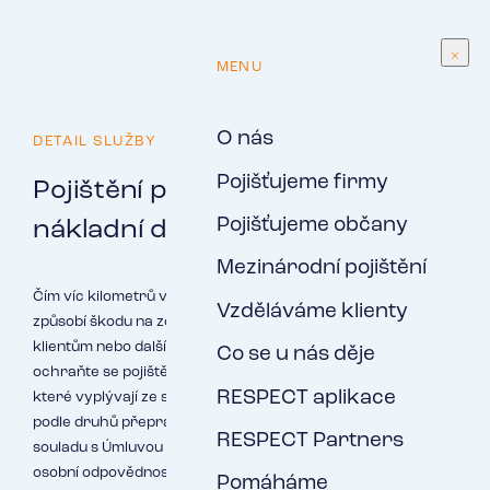
CS
MENU
O nás
DETAIL SLUŽBY
Pojišťujeme firmy
Pojištění pro provozovatele
Pojišťujeme občany
nákladní dopravy
Mezinárodní pojištění
Čím víc kilometrů vaši řidiči najedou, tím víc hrozí riziko, že
Vzděláváme klienty
způsobí škodu na zdraví či majetku. Ať už vám, vašim
klientům nebo dalším lidem. Myslete na všechna rizika a
Co se u nás děje
ochraňte se pojištěním na míru. Projdeme s vámi závazky,
RESPECT aplikace
které vyplývají ze smluv s vašimi klienty, a zohledníme rizika
podle druhů přepravovaných zásilek. Pojistíme vás v
RESPECT Partners
souladu s Úmluvou CMR a za navržené pojištění přebíráme
osobní odpovědnost.
Pomáháme