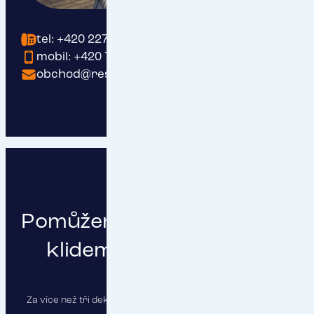
tel: +420 227 200 191
mobil: +420 737 203 409
obchod@respect.cz
Pomůžeme vám podnikat s
klidem a čistou hlavou
Za více než tři dekády jsme pojistili stovky firem a najdeme