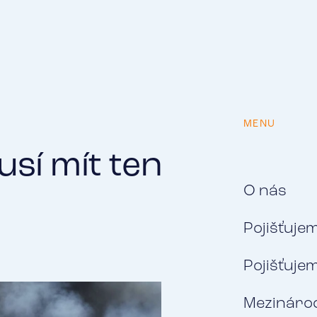
MENU
sí mít ten nejlepší
O nás
Pojišťuje
Pojišťuje
Mezinárod