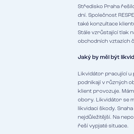
Středisko Praha řeši
dní. Společnost RESPE
také konzultace klient
Stále vzrůstající tlak 
obchodních vztazích ča
Jaký by měl být likv
Likvidátor pracující 
podnikají v různých o
klient provozuje. Máme
obory. Likvidátor se m
likvidaci škody. Snaha
nejdůležitější. Na nep
řeší vypjaté situace.