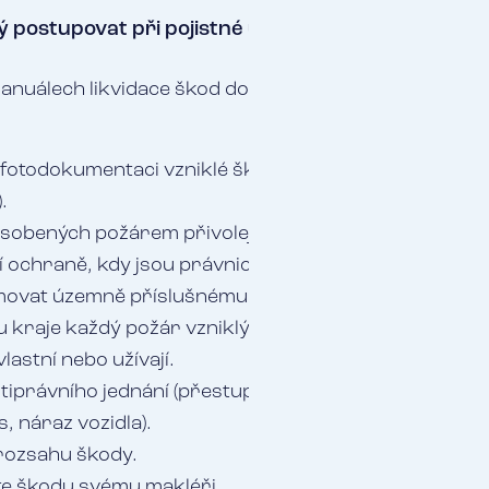
 postupovat při pojistné události?
anuálech likvidace škod doporučujeme klientům zákl
otodokumentaci vzniklé škody (příčina, celkový pohl
.
sobených požárem přivolejte HZS. Jde o povinnost vyp
 ochraně, kdy jsou právnické osoby a podnikající fy
ovat územně příslušnému operačnímu středisku ha
kraje každý požár vzniklý při činnostech, které pro
lastní nebo užívají.
iprávního jednání (přestupek, trestný čin) přivolejte P
, náraz vozidla).
rozsahu škody.
te škodu svému makléři.