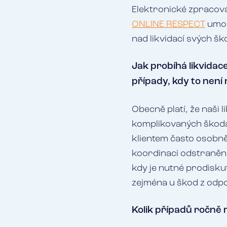
Elektronické zpracov
ONLINE RESPECT
umožň
nad likvidací svých šk
Jak probíhá likvidace 
případy, kdy to není
Obecně platí, že naši 
komplikovaných škodách
klientem často osobně 
koordinaci odstranění 
kdy je nutné prodiskut
zejména u škod z odp
Kolik případů ročně 