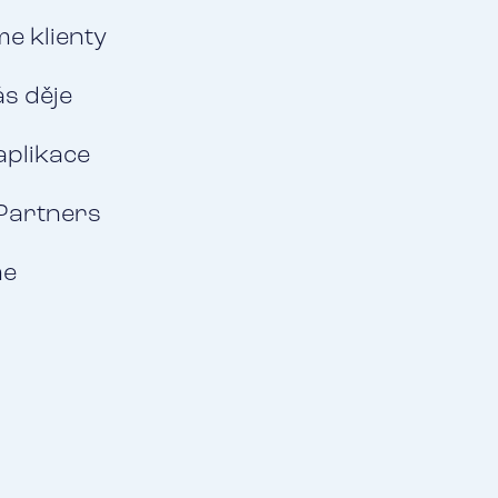
e klienty
ás děje
aplikace
Partners
me