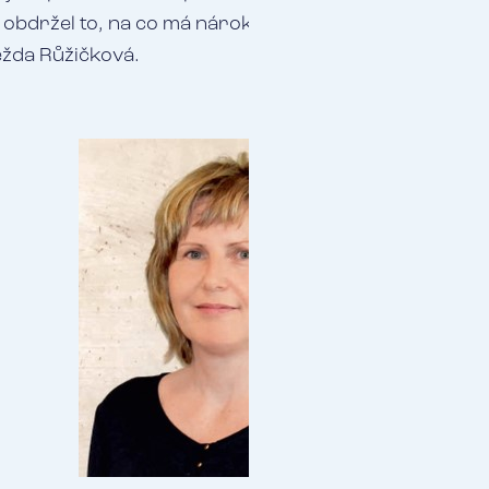
nt obdržel to, na co má nárok,“ říká s úsměvem vedoucí
ěžda Růžičková.