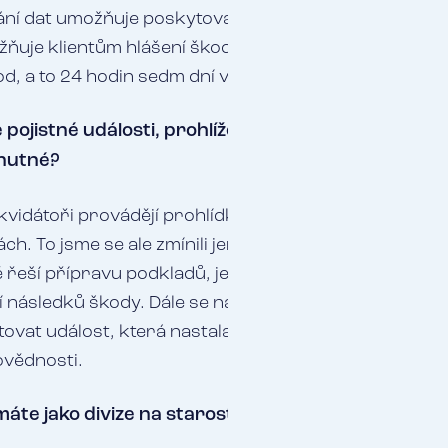
ání dat umožňuje poskytovat další přidanou hodnotu
uje klientům hlášení škod, předávání dokladů a zajiš
od, a to 24 hodin sedm dní v týdnu.
pojistné události, prohlížejí likvidátoři místo škod
 nutné?
likvidátoři provádějí prohlídky při škodách většího r
. To jsme se ale zmínili jen o prohlídkách místa ško
řeší přípravu podkladů, je součástí týmu, který sesta
následků škody. Dále se například likvidátor setkává
ovat událost, která nastala a mohla by vést ke škodě.
ovědnosti.
máte jako divize na starost?