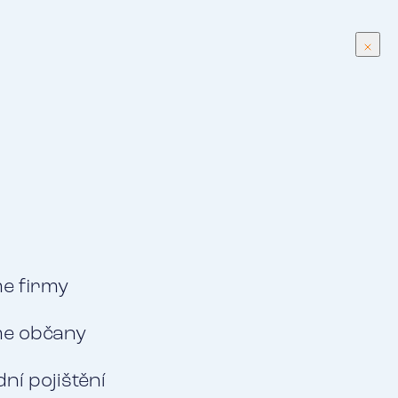
CS
Menu
Klientská zóna
 možný výsledek
me firmy
me občany
ní pojištění