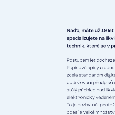
Naďo, máte už 19 let 
specializujete na li
technik, které se v 
Postupem let docházel
Papírové spisy a odesí
zcela standardní digit
dodržování předpisů 
stálý přehled nad likv
elektronicky vedeném 
To je nezbytné, proto
odesílá velké množství