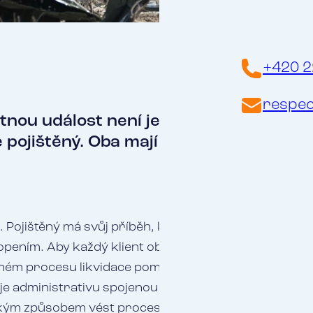
+420 2
respec
stnou událost není jen tak, na jedné st
 pojištěný. Oba mají svou pravdu,
své 
. Pojištěný má svůj příběh, který se snaží sdělit poji
ením. Aby každý klient obdržel to, na co má právo,
ém procesu likvidace pomoci pojišťovací makléř – lik
nuje administrativu spojenou s procesem likvidace. „
jakým způsobem vést proces likvidace škody, jak komu