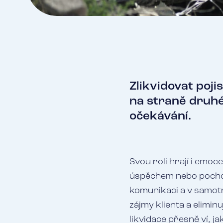
Zlikvidovat poji
na straně druhé
očekávání.
Svou roli hrají i emoce
úspěchem nebo pochop
komunikaci a v samotn
zájmy klienta a elimi
likvidace přesně ví, 