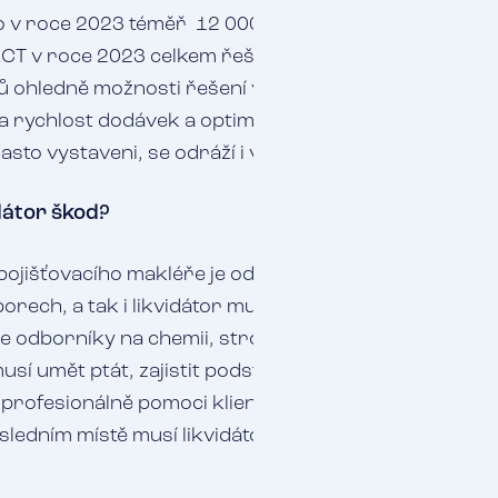
lo v roce 2023 téměř 12 000 škod. Průměrná doba vy
CT v roce 2023 celkem řešila přes 26 000 škod. Poče
ů ohledně možnosti řešení vzniklé události z pojištění 
na rychlost dodávek a optimalizaci řešení, jemuž jsou n
sto vystaveni, se odráží i v častějších a komplikova
idátor škod?
u pojišťovacího makléře je odborníkem v mnoha oborech
borech, a tak i likvidátor musí rozumět alespoň rámc
 odborníky na chemii, strojírenství, zemědělství, zdr
usí umět ptát, zajistit podstatné informace, vyhodnot
 profesionálně pomoci klientovi zvládnout celý proces
osledním místě musí likvidátor umět zvládat stres a 