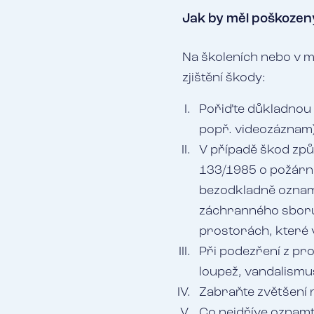
Jak by měl poškozený
Na školeních nebo v m
zjištění škody:
Pořiďte důkladnou f
popř. videozáznam)
V případě škod způ
133/1985 o požární
bezodkladně oznam
záchranného sboru 
prostorách, které v
Při podezření z prot
loupež, vandalismus
Zabraňte zvětšení 
Co nejdříve oznam