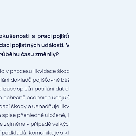
zkušeností s prací pojišťovacího makléře a z toho s
kvidaci pojistných událostí. Vnímáte nějaký pokrok
průběhu času změnily?
o v procesu likvidace škod ke změnám zejména v použ
lání dokladů pojišťovně běžnou poštou jsou už dlouho 
alizace spisů i posílání dat elektronicky, samozřejmě
o ochraně osobních údajů (GDPR). Elektronické vede
idací škody a usnadňuje likvidátorům práci. Veškeré 
spise přehledně uložené, je zde k dispozici také ve
že zejména v případě velkých škod likvidátor shromaž
 podkladů, komunikuje s klientem, pojistitelem i dalš