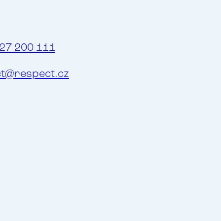
27 200 111
t@respect.cz
raně
pojišťovna,
požadavky a
šťovně, ne vždy však s
 může mu v
vidátor, který hájí
Každý pracovník
nikovat s klientem a