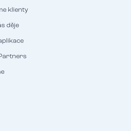
e klienty
ás děje
aplikace
Partners
me