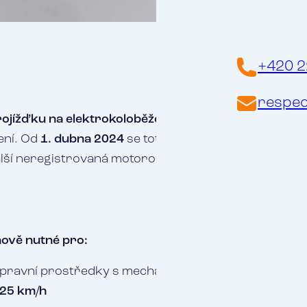
+420 2
respec
projížďku na elektrokoloběžce?
Než se vydáte na cestu,
ení. Od
1. dubna 2024
se totiž mění pravidla a pro ně
lší neregistrovaná motorová vozidla, bude povinné 
nově nutné pro:
opravní prostředky s mechanickým pohonem a
maxim
 25 km/h