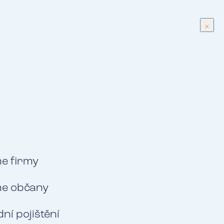
CS
Menu
Klientská zóna
ovinnost
me firmy
me občany
ní pojištění