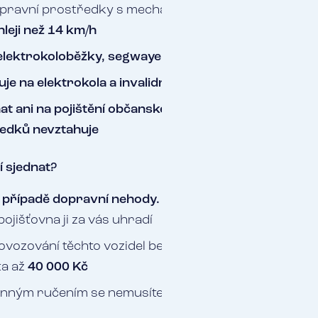
pravní prostředky s mechanickým pohonem, které
hleji než 14 km/h
elektrokoloběžky, segwaye, longboardy, golfové vozí
je na elektrokola a invalidní vozíky
hat ani na pojištění občanské odpovědnosti, na které
edků nevztahuje
í sjednat?
 případě dopravní nehody.
Pokud způsobíte škodu n
pojišťovna ji za vás uhradí
vozování těchto vozidel bez povinného ručení je
pro
ta až
40 000 Kč
nným ručením se nemusíte bát, že v případě nehody 